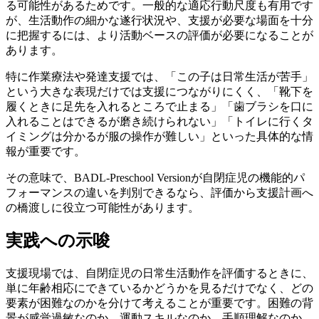
る可能性があるためです。一般的な適応行動尺度も有用です
が、生活動作の細かな遂行状況や、支援が必要な場面を十分
に把握するには、より活動ベースの評価が必要になることが
あります。
特に作業療法や発達支援では、「この子は日常生活が苦手」
という大きな表現だけでは支援につながりにくく、「靴下を
履くときに足先を入れるところで止まる」「歯ブラシを口に
入れることはできるが磨き続けられない」「トイレに行くタ
イミングは分かるが服の操作が難しい」といった具体的な情
報が重要です。
その意味で、BADL-Preschool Versionが自閉症児の機能的パ
フォーマンスの違いを判別できるなら、評価から支援計画へ
の橋渡しに役立つ可能性があります。
実践への示唆
支援現場では、自閉症児の日常生活動作を評価するときに、
単に年齢相応にできているかどうかを見るだけでなく、どの
要素が困難なのかを分けて考えることが重要です。困難の背
景が感覚過敏なのか、運動スキルなのか、手順理解なのか、