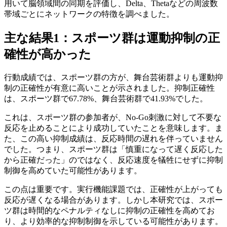
用いて脳領域間の同期を評価し、Delta、Thetaなどの周波数
帯域ごとにネットワークの特徴を調べました。
主な結果1：スポーツ群は運動抑制の正
確性が高かった
行動成績では、スポーツ群の方が、舞台芸術群よりも運動抑
制の正確性が有意に高いことが示されました。抑制正確性
は、スポーツ群で67.78%、舞台芸術群で41.93%でした。
これは、スポーツ群の参加者が、No-Go刺激に対して不要な
反応を止めることにより成功していたことを意味します。ま
た、この高い抑制成績は、反応時間の遅れを伴っていません
でした。つまり、スポーツ群は「慎重になって遅く反応した
から正確だった」のではなく、反応速度を犠牲にせずに抑制
制御を高めていた可能性があります。
この点は重要です。実行機能課題では、正確性が上がっても
反応が遅くなる場合があります。しかし本研究では、スポー
ツ群は時間的なペナルティなしに抑制の正確性を高めてお
り、より効率的な抑制制御を示している可能性があります。