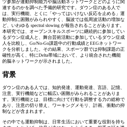
ツ参加が運動抑制能力や脳活動ネットワークとどのように関
連するのかを調べた予備的研究です。ダウン症のある人で
は、実行機能、とくに「やってはいけない反応を止める」運
動抑制に困難がみられやすく、脳波では低周波活動の増加な
ど、いわゆる spectral slowing が報告されることがあります。
本研究では、オープンスキルスポーツに継続的に参加してい
るダウン症成人と、舞台芸術活動に参加しているダウン症成
人を比較し、Go/No-Go課題中の行動成績とEEGネットワー
クを分析しました。その結果、スポーツ群では抑制課題の正
確性が高く、特にDelta帯域において、より統合された機能
的脳ネットワークが示されました。
背景
ダウン症のある人では、知的発達、運動発達、言語、記憶、
注意、実行機能などに幅広い困難がみられることがありま
す。実行機能とは、目標に向けて行動を調整する力の総称で
あり、注意の切り替え、ワーキングメモリ、計画、衝動の抑
制などが含まれます。
その中でも運動抑制は、日常生活において重要な役割を持ち