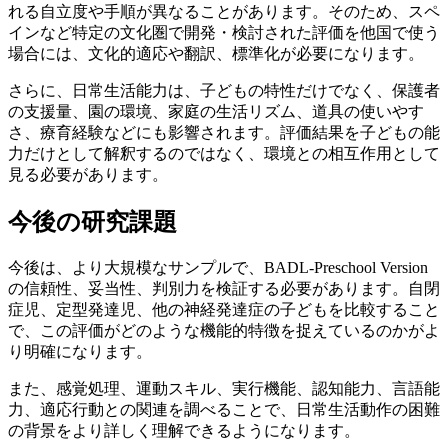
れる自立度や手順が異なることがあります。そのため、スペ
インなど特定の文化圏で開発・検討された評価を他国で使う
場合には、文化的適応や翻訳、標準化が必要になります。
さらに、日常生活能力は、子どもの特性だけでなく、保護者
の支援量、園の環境、家庭の生活リズム、道具の使いやす
さ、療育経験などにも影響されます。評価結果を子どもの能
力だけとして解釈するのではなく、環境との相互作用として
見る必要があります。
今後の研究課題
今後は、より大規模なサンプルで、BADL-Preschool Version
の信頼性、妥当性、判別力を検証する必要があります。自閉
症児、定型発達児、他の神経発達症の子どもを比較すること
で、この評価がどのような機能的特徴を捉えているのかがよ
り明確になります。
また、感覚処理、運動スキル、実行機能、認知能力、言語能
力、適応行動との関連を調べることで、日常生活動作の困難
の背景をより詳しく理解できるようになります。