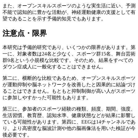
また、オープンスキルスポーツのような実生活に近い、予測
不能で認知的に豊かな活動が、神経運動健康の支援として有
望であることを示す予備的知見でもあります。
注意点・限界
本研究は予備的研究であり、いくつかの限界があります。第
一に、対象者数は24名と少なく、スポーツ群15名、舞台芸術
群9名という小規模な比較です。そのため、結果をすべての
ダウン症成人に一般化することはできません。
第二に、横断的な比較であるため、オープンスキルスポーツ
が運動抑制や脳ネットワークを改善したと因果的に結論づけ
ることはできません。もともと抑制制御が高い人がスポーツ
に参加しやすかった可能性もあります。
第三に、参加者のスポーツ経験の種類、頻度、期間、強度、
生活習慣、教育歴、認知水準、健康状態などが結果に影響し
ている可能性があります。第四に、EEGは14チャンネルであ
り、より高密度な脳波計測や他の脳画像法を用いた検証が今
後必要です。