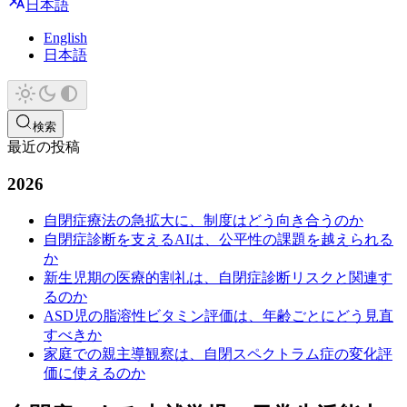
日本語
English
日本語
検索
最近の投稿
2026
自閉症療法の急拡大に、制度はどう向き合うのか
自閉症診断を支えるAIは、公平性の課題を越えられる
か
新生児期の医療的割礼は、自閉症診断リスクと関連す
るのか
ASD児の脂溶性ビタミン評価は、年齢ごとにどう見直
すべきか
家庭での親主導観察は、自閉スペクトラム症の変化評
価に使えるのか