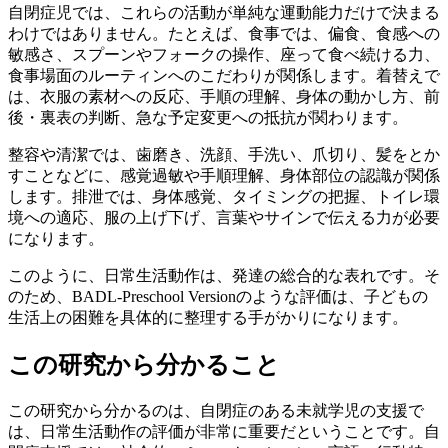
自閉症児では、これらの活動が単純な運動能力だけで決まる
わけではありません。たとえば、食事では、偏食、食感への
敏感さ、スプーンやフォークの操作、座って食べ続ける力、
食事場面のルーティンへのこだわりが関係します。着替えで
は、衣服の素材への反応、手順の理解、身体の動かし方、前
後・裏表の判断、急な予定変更への抵抗が関わります。
整容や清潔では、歯磨き、洗顔、手洗い、爪切り、髪をとか
すことなどに、感覚過敏や手順理解、身体部位の認識が関係
します。排泄では、身体感覚、タイミングの把握、トイレ環
境への適応、服の上げ下げ、言葉やサインで伝える力が必要
になります。
このように、日常生活動作は、発達の総合的な表れです。そ
のため、BADL-Preschool Versionのような評価は、子どもの
生活上の困難を具体的に整理する手がかりになります。
この研究から分かること
この研究から分かるのは、自閉症のある未就学児の支援で
は、日常生活動作の評価が非常に重要だということです。自