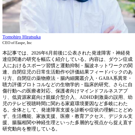
Tomohiro Hiratsuka
CEO of Easpe, Inc
本記事では、2026年6月前後に公表された発達障害・神経発
達症関連の研究を幅広く紹介している。内容は、ダウン症成
人におけるスポーツ習慣と運動抑制・脳波ネットワークの関
連、自閉症児の日常生活動作や評価結果フィードバックのあ
り方、自閉症の薬物療法・腸内細菌叢介入・GABA系異常・
聴力評価プロトコルなどの生物学的・臨床的研究、さらに自
傷行動への医療者対応、保護者向けマインドフルネスアプ
リ、低資源家庭向け親媒介型介入、ADHD刺激薬の誤用、幼
児のテレビ視聴時間に関わる家庭環境要因など多岐にわた
る。全体として、発達障害支援を診断や症状の理解にとどめ
ず、生活機能、家族支援、医療・教育アクセス、デジタル支
援、腸脳相関や神経生理といった多層的な視点から捉え直す
研究動向を整理している。