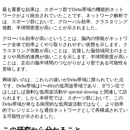
最も重要な結果は、スポーツ群でDelta帯域の機能的ネット
ワークがより統合されていたことです。ネットワーク解析で
は、スポーツ群において、グローバル効率、クラスタリング
係数、半球間密度が高いことが示されました。
グローバル効率が高いということは、脳内の情報がネットワ
ーク全体で効率よくやり取りされやすい状態を示します。ク
ラスタリング係数が高いことは、近接した脳領域同士のまと
まりや局所的連携が強いことを示します。半球間密度が高い
ことは、左右の脳半球間のつながりがより密である可能性を
意味します。
興味深いのは、これらの違いがDelta帯域に限られていた点
です。Delta帯域は1〜4Hzの低周波帯域であり、ダウン症で
はしばしば過剰な低周波活動や spectral slowing と関連して語
られます。しかし本研究では、スポーツ群において、この
Delta帯域が単なる病理的な低周波活動ではなく、より効率
的でレジリエントな通信ネットワークとして再構成されてい
る可能性が示されました。
この研究から分かること