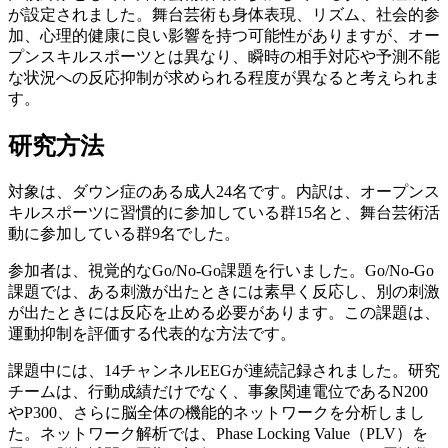
が設定されました。舞台芸術も身体表現、リズム、社会的参
加、心理的健康に良い影響を持つ可能性がありますが、オー
プンスキルスポーツとは異なり、瞬時の相手対応や予測不能
な状況への反応抑制が求められる程度が異なると考えられま
す。
研究方法
対象は、ダウン症のある成人24名です。内訳は、オープンス
キルスポーツに習慣的に参加している群15名と、舞台芸術活
動に参加している群9名でした。
参加者は、視覚的なGo/No-Go課題を行いました。Go/No-Go
課題では、ある刺激が出たときには素早く反応し、別の刺激
が出たときには反応を止める必要があります。この課題は、
運動抑制を評価する代表的な方法です。
課題中には、14チャンネルEEGが連続記録されました。研究
チームは、行動成績だけでなく、事象関連電位であるN200
やP300、さらに脳全体の機能的ネットワークを分析しまし
た。ネットワーク解析では、Phase Locking Value（PLV）を