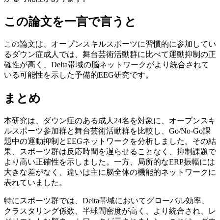
この論文を一言で言うと
この論文は、オープンスキルスポーツに習慣的に参加してい
るダウン症成人では、舞台芸術活動群に比べて運動抑制の正
確性が高く、Delta帯域の脳ネットワークがより統合されて
いる可能性を示した予備的EEG研究です。
まとめ
本研究は、ダウン症のある成人24名を対象に、オープンスキ
ルスポーツ参加群と舞台芸術活動群を比較し、Go/No-Go課
題中の運動抑制とEEGネットワークを分析しました。その結
果、スポーツ群は反応時間を遅らせることなく、抑制課題で
より高い正確性を示しました。一方、局所的なERP振幅には
大きな差がなく、違いは主に脳全体の機能的ネットワークに
表れていました。
特にスポーツ群では、Delta帯域においてグローバル効率、
クラスタリング係数、半球間密度が高く、より統合され、レ