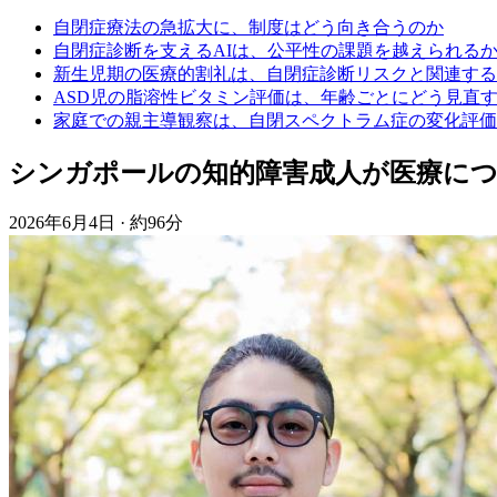
自閉症療法の急拡大に、制度はどう向き合うのか
自閉症診断を支えるAIは、公平性の課題を越えられる
新生児期の医療的割礼は、自閉症診断リスクと関連する
ASD児の脂溶性ビタミン評価は、年齢ごとにどう見直
家庭での親主導観察は、自閉スペクトラム症の変化評価
シンガポールの知的障害成人が医療に
2026年6月4日
·
約96分