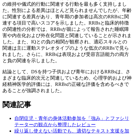
の維持や儀式的行動に関連する行動を最も多く支持しまし
た。性別による差異はほとんど見られませんでしたが、年齢
に関連する差異があり、青年期の参加者は高次のRRBsに関
連する項目で高いスコアを示しました。RRBsと臨床的特徴
の関連性の分析では、RRBsが親によって報告された睡眠障
害や内在化および外在化問題と関連していることが示されま
した。また、IQとの負の相関が観察され、適応スキルとの
関連は主に運動ステレオタイプのような低次のRRBsで見ら
れました。さらに、RRBsは表現および受容言語能力の両方
と負の関連を示しました。
結論として、DSを持つ子供および青年におけるRRBsは、さ
まざまな臨床的次元と関連しているため、心理学的および神
経精神医学的評価には、RRBsの正確な評価を含めるべきで
あることが強調されました。
関連記事
自閉症児・青年の身体活動参加を「強み」とファシリ
テーターの観点から整理したレビュー
繰り返し使えない活動でも、適切なテキスト支援を加