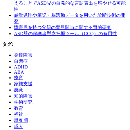
えることでASD児の自発的な言語表出を増やせる可能
性
感覚処理や筆記・脳活動データを用いた診断技術の開
発
障害児を持つ父親の育児関与に関する質的研究
ASD児の保護者懸念把握ツール（CCQ）の有用性
タグ:
発達障害
自閉症
ADHD
ABA
療育
家族支援
感覚
知的障害
学術研究
教育
福祉
思春期
成人