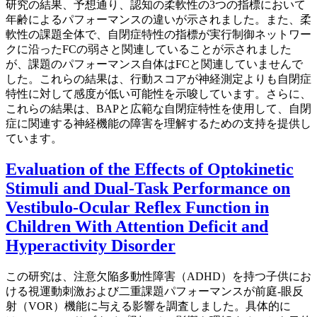
研究の結果、予想通り、認知の柔軟性の3つの指標において
年齢によるパフォーマンスの違いが示されました。また、柔
軟性の課題全体で、自閉症特性の指標が実行制御ネットワー
クに沿ったFCの弱さと関連していることが示されました
が、課題のパフォーマンス自体はFCと関連していませんで
した。これらの結果は、行動スコアが神経測定よりも自閉症
特性に対して感度が低い可能性を示唆しています。さらに、
これらの結果は、BAPと広範な自閉症特性を使用して、自閉
症に関連する神経機能の障害を理解するための支持を提供し
ています。
Evaluation of the Effects of Optokinetic
Stimuli and Dual-Task Performance on
Vestibulo-Ocular Reflex Function in
Children With Attention Deficit and
Hyperactivity Disorder
この研究は、注意欠陥多動性障害（ADHD）を持つ子供にお
ける視運動刺激および二重課題パフォーマンスが前庭-眼反
射（VOR）機能に与える影響を調査しました。具体的に