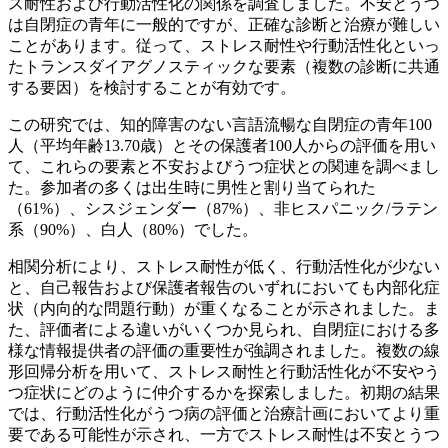
ス耐性および行動活性化の関係を調査しました。不安とうつ
は自閉症の青年に一般的ですが、正確な診断と治療が難しい
ことがあります。従って、ストレス耐性や行動活性化といっ
たトランスダイアグノスティックな要素（複数の診断に共通
する要因）を検討することが有効です。
この研究では、知的障害のない言語流暢な自閉症の青年100
人（平均年齢13.70歳）とその保護者100人からの評価を用い
て、これらの要素と不安およびうつ症状との関連を調べまし
た。参加者の多くは出生時に男性と割り当てられた
（61%）、シスジェンダー（87%）、非ヒスパニック/ラテン
系（90%）、白人（80%）でした。
相関分析により、ストレス耐性が低く、行動活性化が少ない
と、自己報告および保護者報告のいずれにおいても内部化症
状（内向的な問題行動）が重くなることが示されました。ま
た、評価者による違いがいくつか見られ、自閉症における多
様な情報提供者の評価の重要性が強調されました。複数の線
形回帰分析を用いて、ストレス耐性と行動活性化が不安やう
つ症状にどのように仲介するかを探索しました。初期の結果
では、行動活性化がうつ病の評価と治療計画においてより重
要である可能性が示され、一方でストレス耐性は不安とうつ