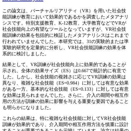
この論文は、バーチャルリアリティ（VR）を用いた社会技
能訓練が教育において効果的であるかを調査したメタアナリ
シスです。特別支援教育、K-12教育、大学教育などでVRが
社会技能向上の有望なツールとなっていますが、VR社会技
能訓練の効果を包括的に検証したメタアナリシスはこれまで
行われていませんでした。本研究では、31の実験的または準
実験的研究を定量的に分析し、VR社会技能訓練の効果を体
系的に検討しました。
結果として、VR訓練が社会技能向上に効果的であることが
示され、全体の効果サイズ（ES）は0.667で統計的に有意で
した。しかし、社会技能の複雑さに応じてVR訓練の効果は
異なり、複雑な社会技能（ES=0.984）に対しては有意な効果
がある一方、基本的な社会技能（ES=0.133）に対しては有意
な効果は見られませんでした。さらに、介入の期間や相互作
用の方法が訓練の効果に影響を与える重要な要因であること
も明らかになりました。
これらの結果は、特に複雑な社会技能に対してVR社会技能
訓練が効果的であり、介入期間や相互作用方法を慎重に設計
することが重要であることを示唆しています。論文は結果の