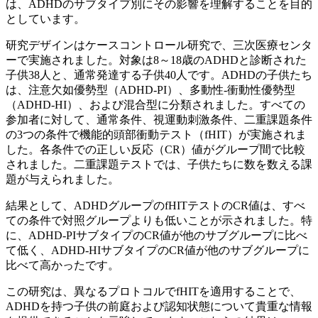
は、ADHDのサブタイプ別にその影響を理解することを目的
としています。
研究デザインはケースコントロール研究で、三次医療センタ
ーで実施されました。対象は8～18歳のADHDと診断された
子供38人と、通常発達する子供40人です。ADHDの子供たち
は、注意欠如優勢型（ADHD-PI）、多動性-衝動性優勢型
（ADHD-HI）、および混合型に分類されました。すべての
参加者に対して、通常条件、視運動刺激条件、二重課題条件
の3つの条件で機能的頭部衝動テスト（fHIT）が実施されま
した。各条件での正しい反応（CR）値がグループ間で比較
されました。二重課題テストでは、子供たちに数を数える課
題が与えられました。
結果として、ADHDグループのfHITテストのCR値は、すべ
ての条件で対照グループよりも低いことが示されました。特
に、ADHD-PIサブタイプのCR値が他のサブグループに比べ
て低く、ADHD-HIサブタイプのCR値が他のサブグループに
比べて高かったです。
この研究は、異なるプロトコルでfHITを適用することで、
ADHDを持つ子供の前庭および認知状態について貴重な情報