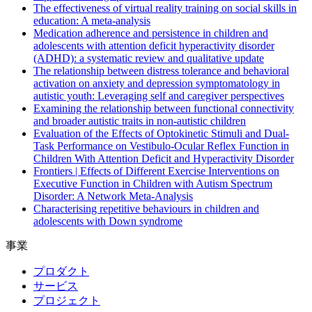
The effectiveness of virtual reality training on social skills in
education: A meta-analysis
Medication adherence and persistence in children and
adolescents with attention deficit hyperactivity disorder
(ADHD): a systematic review and qualitative update
The relationship between distress tolerance and behavioral
activation on anxiety and depression symptomatology in
autistic youth: Leveraging self and caregiver perspectives
Examining the relationship between functional connectivity
and broader autistic traits in non-autistic children
Evaluation of the Effects of Optokinetic Stimuli and Dual-
Task Performance on Vestibulo-Ocular Reflex Function in
Children With Attention Deficit and Hyperactivity Disorder
Frontiers | Effects of Different Exercise Interventions on
Executive Function in Children with Autism Spectrum
Disorder: A Network Meta-Analysis
Characterising repetitive behaviours in children and
adolescents with Down syndrome
事業
プロダクト
サービス
プロジェクト