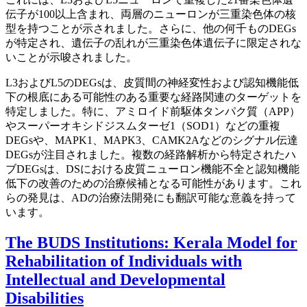
伝子が100以上含まれ、両層のニューロンが三重染色体の核
型を持つことが示されました。さらに、他の何千ものDEGs
が特定され、遺伝子の乱れが三重染色体遺伝子に限定されな
いことが示唆されました。
L3およびL5のDEGsは、皮質間の神経変性および認知機能低
下の根底にある可能性のある重要な経路関連のターゲットを
特定しました。特に、アミロイド前駆体タンパク質（APP）
やスーパーオキシドジスムターゼ1（SOD1）などの重複
DEGsや、MAPK1、MAPK3、CAMK2Aなどのシグナル伝達
DEGsが注目されました。複数の経路解析から特定されたハ
ブDEGsは、DSにおける皮質ニューロン機能不全と認知機能
低下の改善のための治療候補となる可能性があります。これ
らの発見は、ADの治療法開発にも翻訳可能な意義を持って
います。
The BUDS Institutions: Kerala Model for
Rehabilitation of Individuals with
Intellectual and Developmental
Disabilities