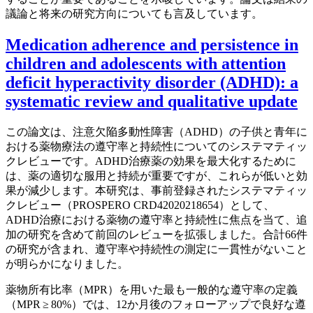
議論と将来の研究方向についても言及しています。
Medication adherence and persistence in
children and adolescents with attention
deficit hyperactivity disorder (ADHD): a
systematic review and qualitative update
この論文は、注意欠陥多動性障害（ADHD）の子供と青年に
おける薬物療法の遵守率と持続性についてのシステマティッ
クレビューです。ADHD治療薬の効果を最大化するために
は、薬の適切な服用と持続が重要ですが、これらが低いと効
果が減少します。本研究は、事前登録されたシステマティッ
クレビュー（PROSPERO CRD42020218654）として、
ADHD治療における薬物の遵守率と持続性に焦点を当て、追
加の研究を含めて前回のレビューを拡張しました。合計66件
の研究が含まれ、遵守率や持続性の測定に一貫性がないこと
が明らかになりました。
薬物所有比率（MPR）を用いた最も一般的な遵守率の定義
（MPR ≥ 80%）では、12か月後のフォローアップで良好な遵