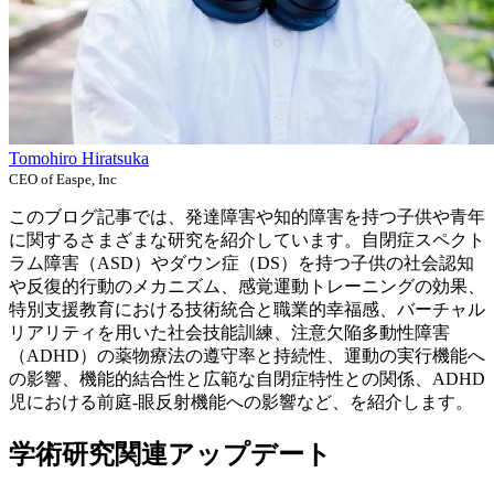
Tomohiro Hiratsuka
CEO of Easpe, Inc
このブログ記事では、発達障害や知的障害を持つ子供や青年
に関するさまざまな研究を紹介しています。自閉症スペクト
ラム障害（ASD）やダウン症（DS）を持つ子供の社会認知
や反復的行動のメカニズム、感覚運動トレーニングの効果、
特別支援教育における技術統合と職業的幸福感、バーチャル
リアリティを用いた社会技能訓練、注意欠陥多動性障害
（ADHD）の薬物療法の遵守率と持続性、運動の実行機能へ
の影響、機能的結合性と広範な自閉症特性との関係、ADHD
児における前庭-眼反射機能への影響など、を紹介します。
学術研究関連アップデート