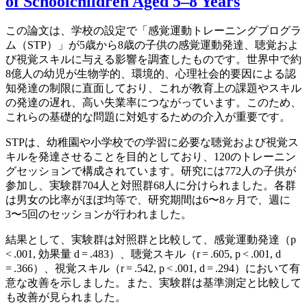
of Schoolchildren Aged 5–8 Years
この論文は、学校の設定で「感覚運動トレーニングプログラ
ム（STP）」が5歳から8歳の子供の感覚運動発達、聴覚およ
び視覚スキルに与える影響を調査したものです。世界中で約
8億人の幼児が生物学的、環境的、心理社会的要因による認
知発達の制限に直面しており、これが教育上の課題やスキル
の発達の遅れ、高い失業率につながっています。このため、
これらの基礎的な問題に対処するための介入が重要です。
STPは、幼稚園や小学校での学習に必要な聴覚および視覚ス
キルを発達させることを目的としており、120のトレーニン
グセッションで構成されています。研究には772人の子供が
参加し、実験群704人と対照群68人に分けられました。各群
は男女の比率がほぼ均等で、研究期間は6〜8ヶ月で、週に
3〜5回のセッションが行われました。
結果として、実験群は対照群と比較して、感覚運動発達（p
< .001, 効果量 d = .483）、聴覚スキル（r = .605, p < .001, d
= .366）、視覚スキル（r = .542, p < .001, d = .294）において有
意な改善を示しました。また、実験群は基準測定と比較して
も改善が見られました。