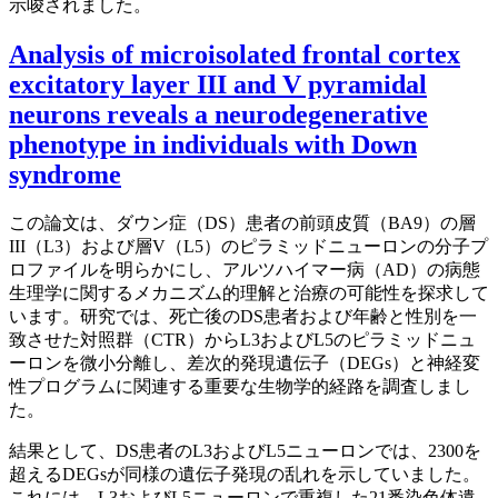
示唆されました。
Analysis of microisolated frontal cortex
excitatory layer III and V pyramidal
neurons reveals a neurodegenerative
phenotype in individuals with Down
syndrome
この論文は、ダウン症（DS）患者の前頭皮質（BA9）の層
III（L3）および層V（L5）のピラミッドニューロンの分子プ
ロファイルを明らかにし、アルツハイマー病（AD）の病態
生理学に関するメカニズム的理解と治療の可能性を探求して
います。研究では、死亡後のDS患者および年齢と性別を一
致させた対照群（CTR）からL3およびL5のピラミッドニュ
ーロンを微小分離し、差次的発現遺伝子（DEGs）と神経変
性プログラムに関連する重要な生物学的経路を調査しまし
た。
結果として、DS患者のL3およびL5ニューロンでは、2300を
超えるDEGsが同様の遺伝子発現の乱れを示していました。
これには、L3およびL5ニューロンで重複した21番染色体遺