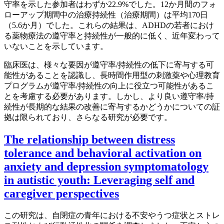
守率を示した参加者はわずか22.9%でした。12か月間のフォ
ローアップ期間中の治療持続性（治療期間）は平均170日
（5.6か月）でした。これらの結果は、ADHDの若者におけ
る薬物療法の遵守率と持続性が一般的に低く、近年変わって
いないことを示しています。
臨床医は、様々な要因が遵守率/持続性の低下に寄与する可
能性があることを認識し、長時間作用型の刺激薬や心理教育
プログラムが遵守率/持続性の向上に役立つ可能性があるこ
とを考慮する必要があります。しかし、より良い遵守率/持
続性が長期的な結果の改善に寄与するかどうかについての証
拠は限られており、さらなる研究が必要です。
The relationship between distress
tolerance and behavioral activation on
anxiety and depression symptomatology
in autistic youth: Leveraging self and
caregiver perspectives
この研究は、自閉症の青年における不安やうつ症状とストレ