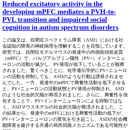
Reduced excitatory activity in the
developing mPFC mediates a PVH-to-
PVL transition and impaired social
cognition in autism spectrum disorders
この論文は、自閉症スペクトラム障害（ASD）における社
会認知の障害の神経病理を理解することを目指しています。
研究では、自閉症モデルマウスの発達中の内側前頭前皮質
（mPFC）で、パルブアルブミン陽性（PV+）インターニュ
ーロンの活動が減少し、PV発現が低下していることが観察
されました。驚くべきことに、化学遺伝学的にPV+ニューロ
ンの活動を抑制しても、ASDのような行動は誘発されませ
んでした。一方、発達中のmPFCで興奮性活動を低下させる
と、PV+ニューロンの活動状態とPV発現が抑制され、ASD
のような社会的欠陥が再現されました。さらに、興奮性を強
化することで、PV+インターニューロンによる抑制ではな
く、ASDマウスモデルの社会的欠陥が救済されました。こ
の結果から、発達中のmPFCにおける興奮性活動の低下が、
PV+インターニューロンの変化を引き起こし、ASDの社会機
能障害を媒介する共通の局所回路メカニズムである可能性が