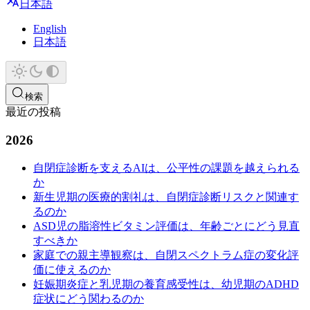
日本語
English
日本語
検索
最近の投稿
2026
自閉症診断を支えるAIは、公平性の課題を越えられる
か
新生児期の医療的割礼は、自閉症診断リスクと関連す
るのか
ASD児の脂溶性ビタミン評価は、年齢ごとにどう見直
すべきか
家庭での親主導観察は、自閉スペクトラム症の変化評
価に使えるのか
妊娠期炎症と乳児期の養育感受性は、幼児期のADHD
症状にどう関わるのか