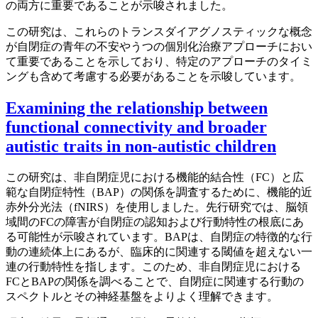
の両方に重要であることが示唆されました。
この研究は、これらのトランスダイアグノスティックな概念
が自閉症の青年の不安やうつの個別化治療アプローチにおい
て重要であることを示しており、特定のアプローチのタイミ
ングも含めて考慮する必要があることを示唆しています。
Examining the relationship between
functional connectivity and broader
autistic traits in non-autistic children
この研究は、非自閉症児における機能的結合性（FC）と広
範な自閉症特性（BAP）の関係を調査するために、機能的近
赤外分光法（fNIRS）を使用しました。先行研究では、脳領
域間のFCの障害が自閉症の認知および行動特性の根底にあ
る可能性が示唆されています。BAPは、自閉症の特徴的な行
動の連続体上にあるが、臨床的に関連する閾値を超えない一
連の行動特性を指します。このため、非自閉症児における
FCとBAPの関係を調べることで、自閉症に関連する行動の
スペクトルとその神経基盤をよりよく理解できます。