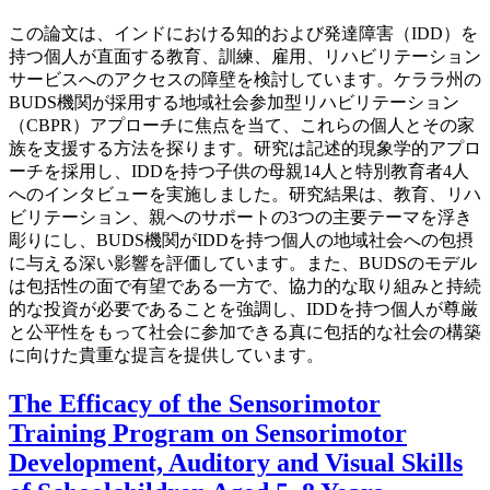
この論文は、インドにおける知的および発達障害（IDD）を
持つ個人が直面する教育、訓練、雇用、リハビリテーション
サービスへのアクセスの障壁を検討しています。ケララ州の
BUDS機関が採用する地域社会参加型リハビリテーション
（CBPR）アプローチに焦点を当て、これらの個人とその家
族を支援する方法を探ります。研究は記述的現象学的アプロ
ーチを採用し、IDDを持つ子供の母親14人と特別教育者4人
へのインタビューを実施しました。研究結果は、教育、リハ
ビリテーション、親へのサポートの3つの主要テーマを浮き
彫りにし、BUDS機関がIDDを持つ個人の地域社会への包摂
に与える深い影響を評価しています。また、BUDSのモデル
は包括性の面で有望である一方で、協力的な取り組みと持続
的な投資が必要であることを強調し、IDDを持つ個人が尊厳
と公平性をもって社会に参加できる真に包括的な社会の構築
に向けた貴重な提言を提供しています。
The Efficacy of the Sensorimotor
Training Program on Sensorimotor
Development, Auditory and Visual Skills