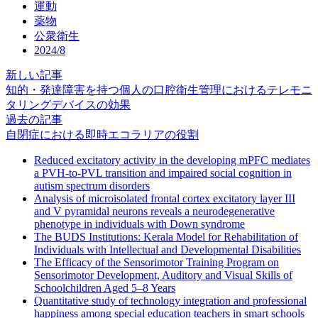
運動
薬物
公衆衛生
2024/8
新しい記事
知的・発達障害を持つ個人の口腔衛生管理におけるテレモニ
タリングデバイスの効果
過去の記事
自閉症における即時エコラリアの役割
Reduced excitatory activity in the developing mPFC mediates
a PVH-to-PVL transition and impaired social cognition in
autism spectrum disorders
Analysis of microisolated frontal cortex excitatory layer III
and V pyramidal neurons reveals a neurodegenerative
phenotype in individuals with Down syndrome
The BUDS Institutions: Kerala Model for Rehabilitation of
Individuals with Intellectual and Developmental Disabilities
The Efficacy of the Sensorimotor Training Program on
Sensorimotor Development, Auditory and Visual Skills of
Schoolchildren Aged 5–8 Years
Quantitative study of technology integration and professional
happiness among special education teachers in smart schools