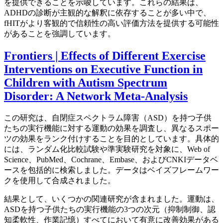
を提供できることを示唆しています。これらの結果は、
ADHDの診断が主観的な解釈に依存することが多い中で、
fHITがより客観的で信頼性の高い評価方法を提供する可能性
があることを強調しています。
Frontiers | Effects of Different Exercise
Interventions on Executive Function in
Children with Autism Spectrum
Disorder: A Network Meta-Analysis
この研究は、自閉症スペクトラム障害（ASD）を持つ子供
たちの実行機能に対する運動の効果を調査し、異なるスポー
ツの効果をランク付けすることを目的としています。具体的
には、ランダム化比較試験や準実験研究を対象に、Web of
Science、PubMed、Cochrane、Embase、およびCNKIデータベ
ースを包括的に検索しました。データはベイズフレームワー
クを使用して合成されました。
結果として、いくつかの関連研究が含まれました。運動は、
ASDを持つ子供たちの実行機能の3つの次元（抑制制御、認
知柔軟性、作業記憶）すべてにおいて有意に改善効果がある